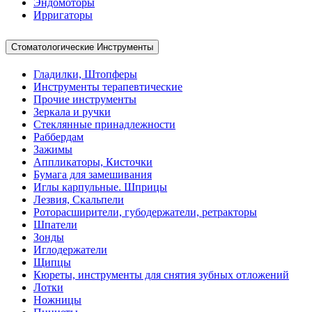
Эндомоторы
Ирригаторы
Стоматологические Инструменты
Гладилки, Штопферы
Инструменты терапевтические
Прочие инструменты
Зеркала и ручки
Стеклянные принадлежности
Раббердам
Зажимы
Аппликаторы, Кисточки
Бумага для замешивания
Иглы карпульные. Шприцы
Лезвия, Скальпели
Роторасширители, губодержатели, ретракторы
Шпатели
Зонды
Иглодержатели
Щипцы
Кюреты, инструменты для снятия зубных отложений
Лотки
Ножницы