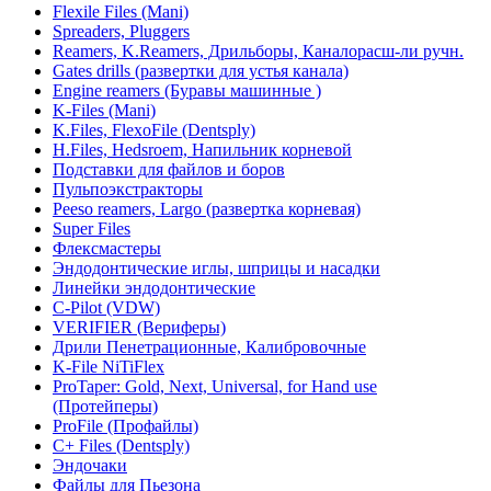
Flexile Files (Mani)
Spreaders, Pluggers
Reamers, K.Reamers, Дрильборы, Каналорасш-ли ручн.
Gates drills (развертки для устья канала)
Engine reamers (Буравы машинные )
K-Files (Mani)
K.Files, FlexoFile (Dentsply)
H.Files, Hedsroem, Напильник корневой
Подставки для файлов и боров
Пульпоэкстракторы
Peeso reamers, Largo (развертка корневая)
Super Files
Флексмастеры
Эндодонтические иглы, шприцы и насадки
Линейки эндодонтические
С-Рilot (VDW)
VERIFIER (Вериферы)
Дрили Пенетрационные, Калибровочные
K-File NiTiFlex
ProTaper: Gold, Next, Universal, for Hand use
(Протейперы)
ProFile (Профайлы)
C+ Files (Dentsply)
Эндочаки
Файлы для Пьезона