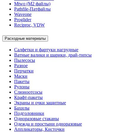
Mtwo (М2 файлы)
Pathfile-Патфайлы
Waveone
Proglider
Reciproc, VDW
Расходные материалы
Салфетки и фартуки нагрудные
Ватные валики и шарики, драй-типсы
Пылесосы
Разное
Перчатки
Маски
Пакеты
Рулоны
Слюноотсосы
Крафт-пакеты
Экраны и очки защитные
Бахилы
Подголовники
Одноразовые стаканы
Одежда и простыни одноразовые
Аппликаторы, Кисточки